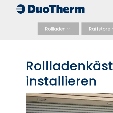
Rollladen
Raffstore
Tag:
21. August 2
Rollladenkä
installieren