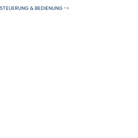
STEUERUNG & BEDIENUNG ->
chutzerklärung
Impressum
AGB